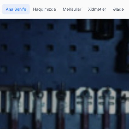
Ana Səhifə
Haqqımızda
Məhsullar
Xidmətlər
Əlaqə