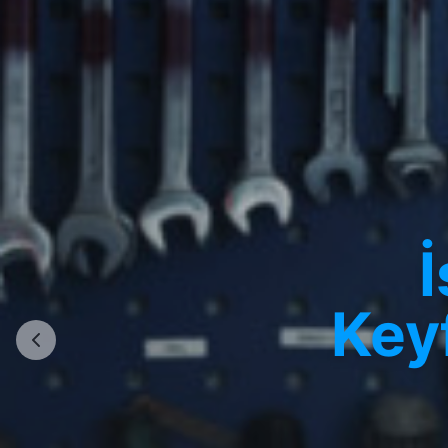
İ
Key